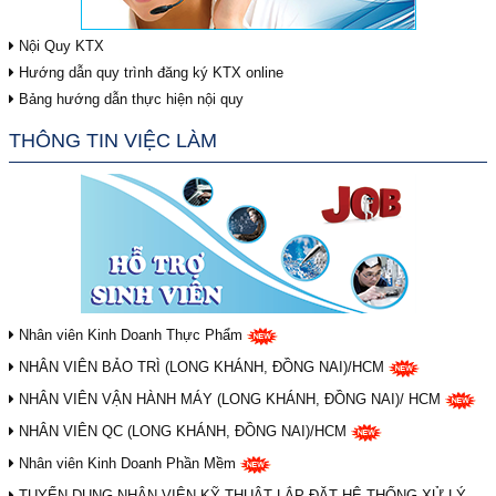
Nội Quy KTX
Hướng dẫn quy trình đăng ký KTX online
Bảng hướng dẫn thực hiện nội quy
THÔNG TIN VIỆC LÀM
Nhân viên Kinh Doanh Thực Phẩm
NHÂN VIÊN BẢO TRÌ (LONG KHÁNH, ĐỒNG NAI)/HCM
NHÂN VIÊN VẬN HÀNH MÁY (LONG KHÁNH, ĐỒNG NAI)/ HCM
NHÂN VIÊN QC (LONG KHÁNH, ĐỒNG NAI)/HCM
Nhân viên Kinh Doanh Phần Mềm
TUYỂN DỤNG NHÂN VIÊN KỸ THUẬT LẮP ĐẶT HỆ THỐNG XỬ LÝ