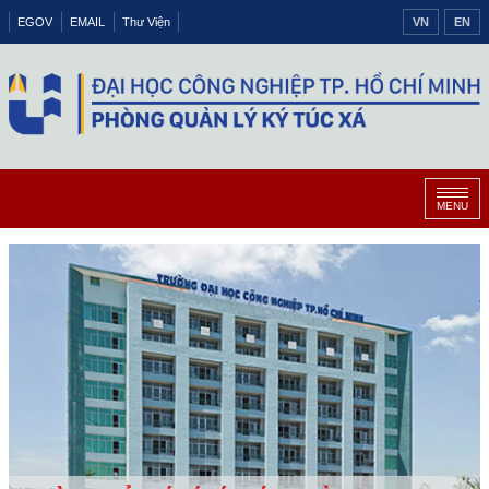
EGOV
EMAIL
Thư Viện
VN
EN
MENU