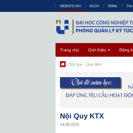
WEBSITE IUH
EGOV
EMAIL
Thư 
Trang chủ
Giới thiệu
Đăng ký
Nội quy - Quy định
Nội Quy KTX
14-08-2024