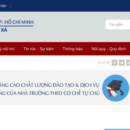
Viện
 nội trú
Tin tức - Sự kiện
Thông báo
Nội quy - Quy định
CHIA SẺ